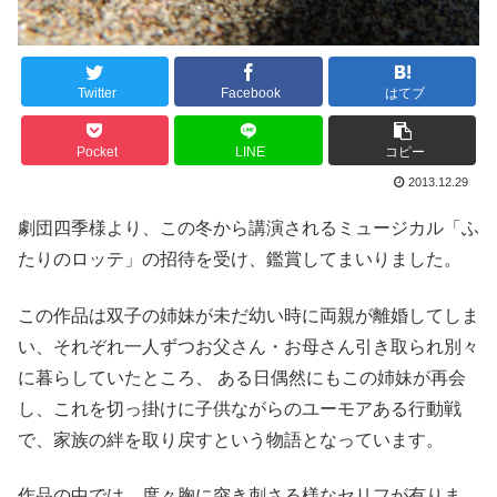
Twitter
Facebook
はてブ
Pocket
LINE
コピー
2013.12.29
劇団四季様より、この冬から講演されるミュージカル「ふ
たりのロッテ」の招待を受け、鑑賞してまいりました。
この作品は双子の姉妹が未だ幼い時に両親が離婚してしま
い、それぞれ一人ずつお父さん・お母さん引き取られ別々
に暮らしていたところ、 ある日偶然にもこの姉妹が再会
し、これを切っ掛けに子供ながらのユーモアある行動戦
で、家族の絆を取り戻すという物語となっています。
作品の中では、度々胸に突き刺さる様なセリフが有りま