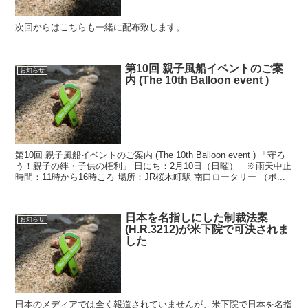
次回からはこちらも一緒に配布致します。
第10回 親子風船イベントのご案
お知らせ
内 (The 10th Balloon event )
第10回 親子風船イベントのご案内 (The 10th Balloon event ) 「守ろ
う！親子の絆・子供の権利」 日にち：2月10日（日曜） ※雨天中止
時間：11時から16時ころ 場所：JR桜木町駅 南口ロータリー （ボ...
日本を名指しにした制裁法案
お知らせ
(H.R.3212)が米下院で可決されま
した
日本のメディアでは全く報道されていませんが、米下院で日本を名指