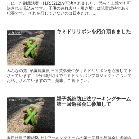
しにした制裁法案（H.R.3212)が可決されました。 恐らく上院でも可
決される見込みです。 子供の連れ去り・引き離しは児童虐待であり
犯罪です。 それを罰していないのは日本だけ。...
キミドリリボンを紹介頂きました
お知らせ
みんなの党 衆議院議員 三谷英弘先生がキミドリリボンを応援して下
さっています。 9分30秒辺りでキミドリリボンプロジェクトについて
お話しされていますので、是非、ご覧下さい。
親子断絶防止法ワーキングチーム
お知らせ
第一回勉強会に参加して
今日は親子断絶防止法ワーキングチームの第一回目の勉強会に参加さ