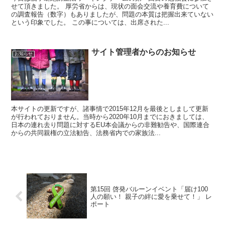
せて頂きました。 厚労省からは、現状の面会交流や養育費について
の調査報告（数字）もありましたが、問題の本質は把握出来ていない
という印象でした。 この事については、出席された...
サイト管理者からのお知らせ
お知らせ
本サイトの更新ですが、諸事情で2015年12月を最後としまして更新
が行われておりません。当時から2020年10月までにおきましては、
日本の連れ去り問題に対するEU本会議からの非難勧告や、国際連合
からの共同親権の立法勧告、法務省内での家族法...
第15回 啓発バルーンイベント「届け100
人の願い！ 親子の絆に愛を乗せて！」 レ
ポート