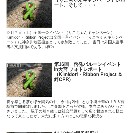
（りこちゃんキャンペーン）レポ
ート、そして・・・
９月７日（土）全国一斉イベント（りこちゃんキャンペーン）
Kimidori・Ribbon Projectは全国一斉イベント（りこちゃんキャンペ
ーン）に神奈川地区担当として参加致しました。 当日は外国人当事
者の支援団体である、絆Ch...
第16回 啓発バルーンイベント
活動報告
in大宮 フォトレポート
（Kimidori・Ribbon Project ＆
絆CPR)
春を感じるぽかぽか陽気の中、今回は2回目となる埼玉県のＪＲ大宮
駅前で開催致しました。 ご参加下さった皆様、本当にありがとうご
ざいました。 親子の引き離しは社会問題として広く報道される様に
なって来ましたが、未だに多く方々はこの悲惨な状況を...