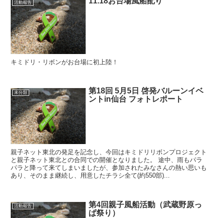
11.18お台場風船配り
活動報告
キミドリ・リボンがお台場に初上陸！
第18回 5月5日 啓発バルーンイベ
未分類
ントin仙台 フォトレポート
親子ネット東北の発足を記念し、今回はキミドリリボンプロジェクト
と親子ネット東北との合同での開催となりました。 途中、雨もパラ
パラと降って来てしまいましたが、参加されたみなさんの熱い思いも
あり、そのまま継続し、用意したチラシ全て(約550部)...
第4回親子風船活動（武蔵野原っ
活動報告
ぱ祭り）