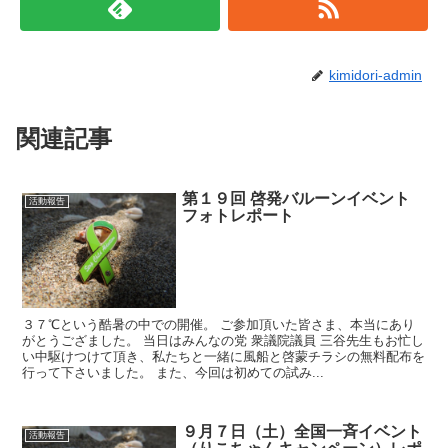
kimidori-admin
関連記事
第１９回 啓発バルーンイベント
活動報告
フォトレポート
３７℃という酷暑の中での開催。 ご参加頂いた皆さま、本当にあり
がとうござました。 当日はみんなの党 衆議院議員 三谷先生もお忙し
い中駆けつけて頂き、私たちと一緒に風船と啓蒙チラシの無料配布を
行って下さいました。 また、今回は初めての試み...
９月７日（土）全国一斉イベント
活動報告